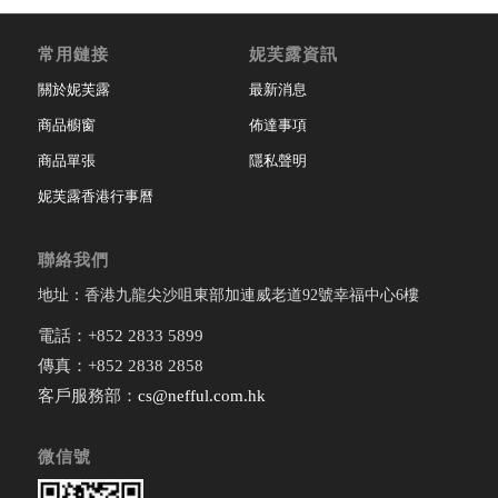
常用鏈接
妮芙露資訊
關於妮芙露
最新消息
商品櫥窗
佈達事項
商品單張
隱私聲明
妮芙露香港行事曆
聯絡我們
地址：香港九龍尖沙咀東部加連威老道92號幸福中心6樓
電話：+852 2833 5899
傳真：+852 2838 2858
客戶服務部：
cs@nefful.com.hk
微信號