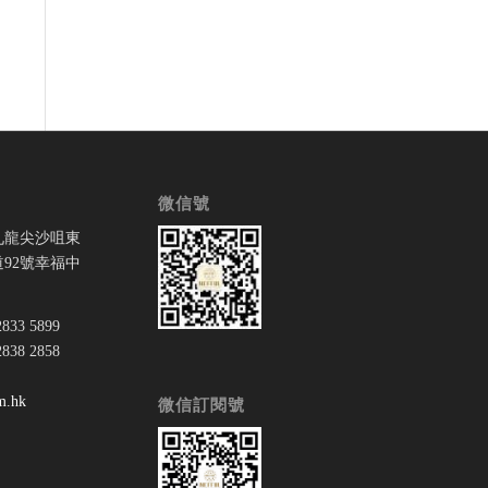
微信號
九龍尖沙咀東
92號幸福中
33 5899
38 2858
：
m.hk
微信訂閱號