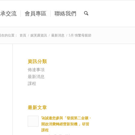
傳承交流
會員專區
聯絡我們
現在的位置：
首頁
/
妮芙露資訊
/
最新消息
/
5月 情繫母親節
資訊分類
佈達事項
最新消息
課程
最新文章
🚀誠邀您參與「發掘第二金礦・
開啟消費轉經營新契機 」研習
課程