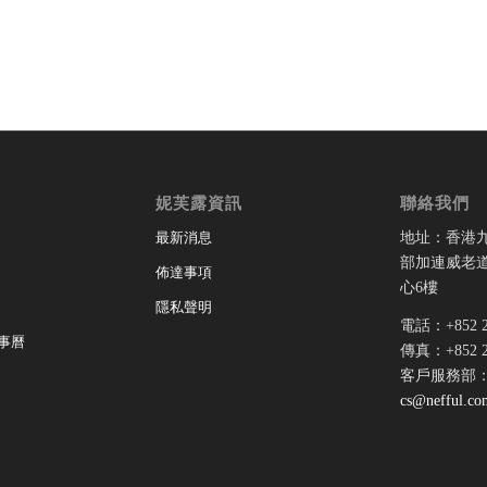
妮芙露資訊
聯絡我們
地址：香港
最新消息
部加連威老道
佈達事項
心6樓
隱私聲明
電話：+852 28
事曆
傳真：+852 28
客戶服務部
cs@nefful.co