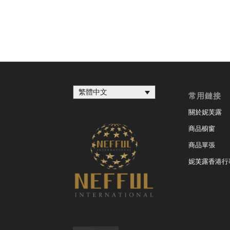
繁體中文
常用鏈接
關於妮芙露
商品櫥窗
商品單張
妮芙露香港行