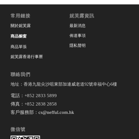
常用鏈接
妮芙露資訊
關於妮芙露
最新消息
佈達事項
商品櫥窗
隱私聲明
商品單張
妮芙露香港行事曆
聯絡我們
地址：香港九龍尖沙咀東部加連威老道92號幸福中心6樓
電話：+852 2833 5899
傳真：+852 2838 2858
客戶服務部：
cs@nefful.com.hk
微信號