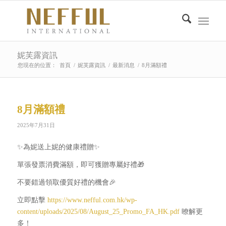
妮芙露資訊
您現在的位置：
首頁
/
妮芙露資訊
/
最新消息
/
8月滿額禮
8月滿額禮
2025年7月31日
✨
為妮送上妮的健康禮贈
✨
單張發票消費滿額，即可獲贈專屬好禮
🎁
不要錯過領取優質好禮的機會
🎉
立即點擊
https://www.nefful.com.hk/wp-
content/uploads/2025/08/August_25_Promo_FA_HK.pdf
暸解更
多
！