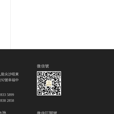
微信號
九龍尖沙咀東
92號幸福中
33 5899
38 2858
：
m.hk
微信訂閱號