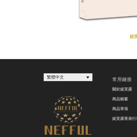
妮芙
繁體中文
常用鏈接
關於妮芙露
商品櫥窗
商品單張
妮芙露香港行