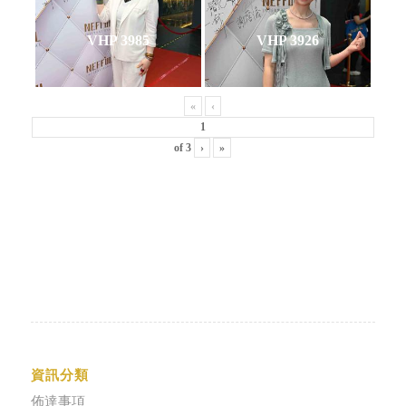
VHP 3985
VHP 3926
«
‹
of
3
›
»
資訊分類
佈達事項