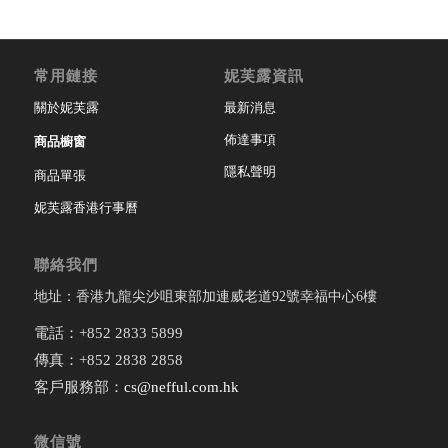
常用鏈接
妮芙露資訊
關於妮芙露
最新消息
佈達事項
商品櫥窗
隱私聲明
商品單張
妮芙露香港行事曆
聯絡我們
地址：香港九龍尖沙咀東部加連威老道92號幸福中心6樓
電話：+852 2833 5899
傳真：+852 2838 2858
客戶服務部：
cs@nefful.com.hk
微信號