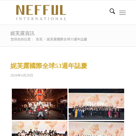
妮芙露資訊
您現在的位置：
首頁
/
妮芙露國際全球53週年誌慶
妮芙露國際全球53週年誌慶
2026年4月20日
WYH 7123
VHP 8081