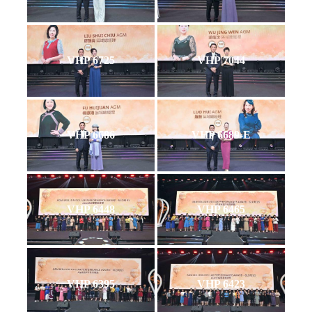
VHP 6725
VHP 7044
VHP 6686
VHP 6689-E
VHP 6448
VHP 6465
VHP 6395
VHP 6423