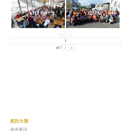
VHP 103
VHP 104
«
‹
of
7
›
»
資訊分類
佈達事項