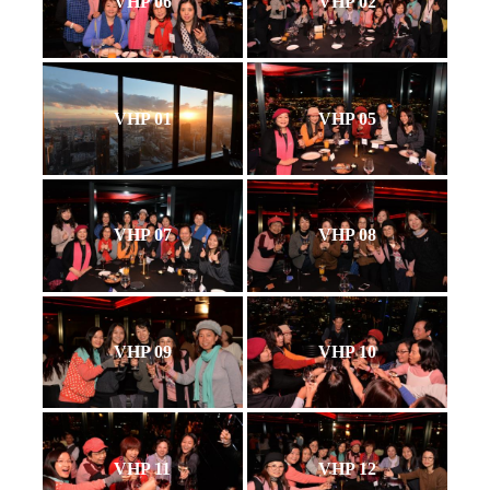
VHP 06
VHP 02
VHP 01
VHP 05
VHP 07
VHP 08
VHP 09
VHP 10
VHP 11
VHP 12