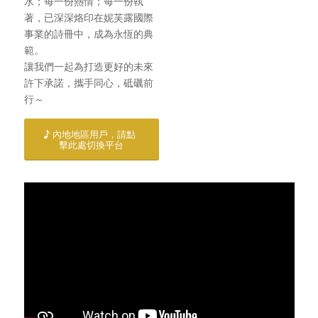
水；每一份熱情；每一份執
著，已深深烙印在妮芙露國際
事業的詩冊中，成為永恆的典
範。
讓我們一起為打造更好的未來
許下承諾，攜手同心，砥礪前
行～
內地地區用戶，請點
擊此處切換平台