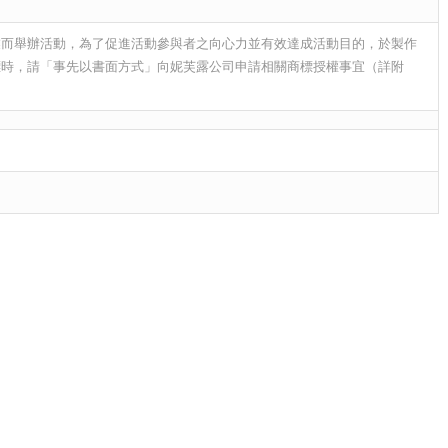
業而舉辦活動，為了促進活動參與者之向心力並有效達成活動目的，於製作
標時，請「事先以書面方式」向妮芙露公司申請相關商標授權事宜（詳附