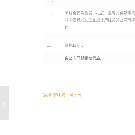
明：
一、
鑒於會員為發展、推廣、宣導其傳銷事
相關活動式文宣品須使用妮芙露公司商
件）。
二、
實施日期：
自公布日起開始實施。
(請點擊此處下載附件)
2016年3月佈達事項