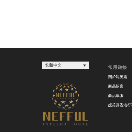
繁體中文
常用鏈接
關於妮芙露
商品櫥窗
商品單張
妮芙露香港行