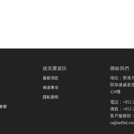
妮芙露資訊
聯絡我們
地址：香港
最新消息
部加連威老道
佈達事項
心6樓
隱私聲明
電話：+852 28
事曆
傳真：+852 28
客戶服務部
cs@nefful.co