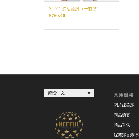
SG011 悠活護肘（一雙裝）
$
760.00
繁體中文
常用鏈接
關於妮芙露
商品櫥窗
商品單張
妮芙露香港行