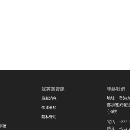
妮芙露資訊
聯絡我們
地址：香港
最新消息
部加連威老道
佈達事項
心6樓
隱私聲明
電話：+852 28
事曆
傳真：+852 28