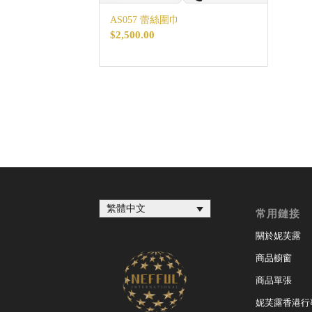
AS057 蕾絲圍巾
$
2,500.00
繁體中文
常用鏈接
關於妮芙露
商品櫥窗
商品單張
妮芙露香港行