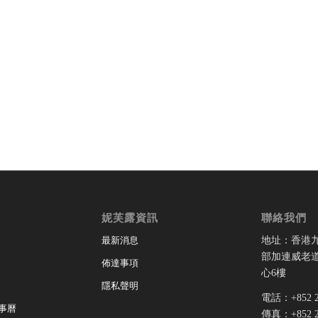
妮芙露資訊
聯絡我們
地址：香港
最新消息
部加連威老道
佈達事項
心6樓
隱私聲明
電話：+852 28
事曆
傳真：+852 28