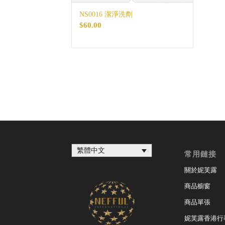
NS0016 潔淨洗劑
$
60.00
繁體中文
常用鏈接
關於妮芙露
商品櫥窗
商品單張
妮芙露香港行