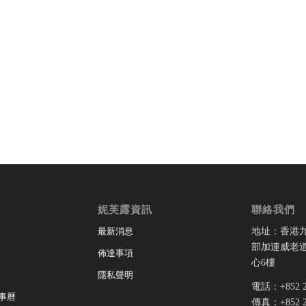
妮芙露資訊
聯絡我們
地址：香港
最新消息
部加連威老道
佈達事項
心6樓
隱私聲明
電話：+852 28
事曆
傳真：+852 28