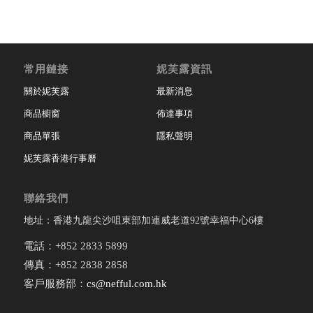
常用鏈接
妮芙露資訊
關於妮芙露
最新消息
商品櫥窗
佈達事項
商品單張
隱私聲明
妮芙露香港行事曆
聯絡我們
地址：香港九龍尖沙咀東部加連威老道92號幸福中心6樓
電話：+852 2833 5899
傳真：+852 2838 2858
客戶服務部：
cs@nefful.com.hk