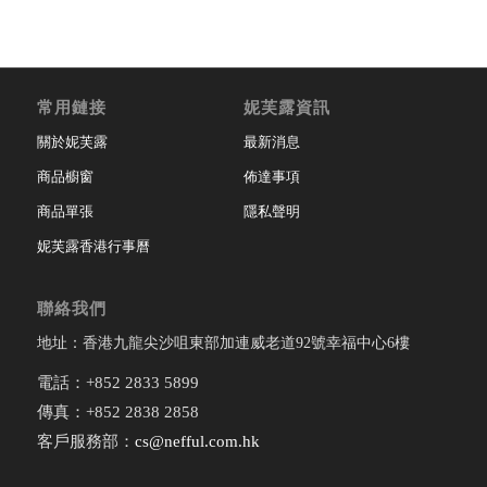
常用鏈接
妮芙露資訊
關於妮芙露
最新消息
商品櫥窗
佈達事項
商品單張
隱私聲明
妮芙露香港行事曆
聯絡我們
地址：香港九龍尖沙咀東部加連威老道92號幸福中心6樓
電話：+852 2833 5899
傳真：+852 2838 2858
客戶服務部：
cs@nefful.com.hk