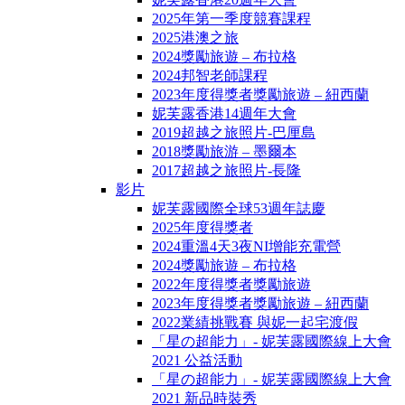
2025年第一季度競賽課程
2025港澳之旅
2024獎勵旅遊 – 布拉格
2024邦智老師課程
2023年度得獎者獎勵旅遊 – 紐西蘭
妮芙露香港14週年大會
2019超越之旅照片-巴厘島
2018獎勵旅游 – 墨爾本
2017超越之旅照片-長隆
影片
妮芙露國際全球53週年誌慶
2025年度得獎者
2024重溫4天3夜NI增能充電營
2024獎勵旅遊 – 布拉格
2022年度得獎者獎勵旅遊
2023年度得獎者獎勵旅遊 – 紐西蘭
2022業績挑戰賽 與妮一起宅渡假
「星の超能力」- 妮芙露國際線上大會
2021 公益活動
「星の超能力」- 妮芙露國際線上大會
2021 新品時裝秀