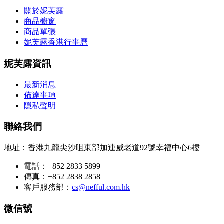
關於妮芙露
商品櫥窗
商品單張
妮芙露香港行事曆
妮芙露資訊
最新消息
佈達事項
隱私聲明
聯絡我們
地址：香港九龍尖沙咀東部加連威老道92號幸福中心6樓
電話：+852 2833 5899
傳真：+852 2838 2858
客戶服務部：
cs@nefful.com.hk
微信號