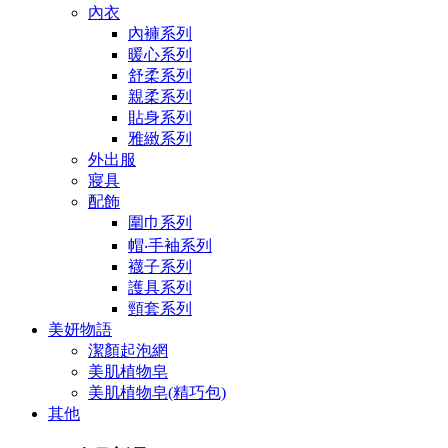
內衣
內褲系列
暖心系列
舒柔系列
親柔系列
貼身系列
雅緻系列
外出服
寢具
配飾
圍巾系列
帽‧手袖系列
襪子系列
護具系列
頸套系列
美妍物語
潔顏起泡網
美肌植物皂
美肌植物皂(精巧包)
其他