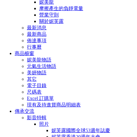
妮美龍
摩擦產生的負靜電量
營業守則
關於妮芙露
最新消息
最新商品
佈達事項
行事曆
商品櫥窗
妮美龍物語
元氣生活物語
美妍物語
其它
電子目錄
尺碼表
Excel 訂購單
現有及待進貨商品明細表
傳承交流
影音特輯
照片
妮芙露國際全球53週年誌慶
妮芙露香港20週年大會