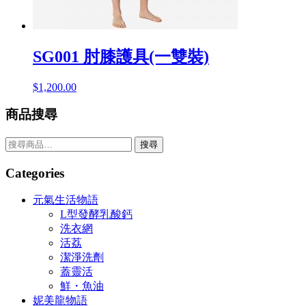
SG001 肘膝護具(一雙裝)
$
1,200.00
商品搜尋
搜
搜尋
尋
關
Categories
鍵
字:
元氣生活物語
L型發酵乳酸鈣
洗衣網
活荔
潔淨洗劑
蓋靈活
鮮・魚油
妮美龍物語