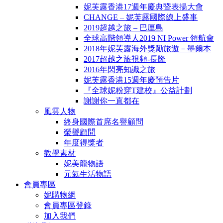
妮芙露香港17週年慶典暨表揚大會
CHANGE – 妮芙露國際線上盛事
2019超越之旅 – 巴厘島
全球高階領導人2019 NI Power 領航會
2018年妮芙露海外獎勵旅遊－墨爾本
2017超越之旅視頻-長隆
2016年閃亮知識之旅
妮芙露香港15週年慶預告片
『全球妮粉穿T建校』公益計劃
謝謝你一直都在
風雲人物
終身國際首席名譽顧問
榮譽顧問
年度得獎者
教學素材
妮美龍物語
元氣生活物語
會員專區
妮購物網
會員專區登錄
加入我們