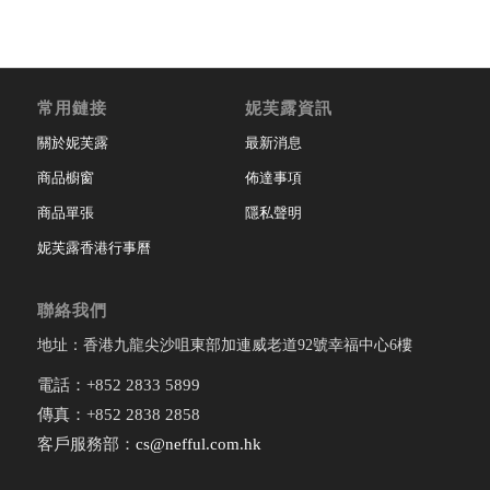
常用鏈接
妮芙露資訊
關於妮芙露
最新消息
商品櫥窗
佈達事項
商品單張
隱私聲明
妮芙露香港行事曆
聯絡我們
地址：香港九龍尖沙咀東部加連威老道92號幸福中心6樓
電話：+852 2833 5899
傳真：+852 2838 2858
客戶服務部：
cs@nefful.com.hk