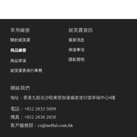
常用鏈接
妮芙露資訊
關於妮芙露
最新消息
佈達事項
商品櫥窗
隱私聲明
商品單張
妮芙露香港行事曆
聯絡我們
地址：香港九龍尖沙咀東部加連威老道92號幸福中心6樓
電話：+852 2833 5899
傳真：+852 2838 2858
客戶服務部：
cs@nefful.com.hk