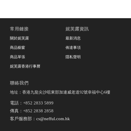
常用鏈接
妮芙露資訊
關於妮芙露
最新消息
商品櫥窗
佈達事項
商品單張
隱私聲明
妮芙露香港行事曆
聯絡我們
地址：香港九龍尖沙咀東部加連威老道92號幸福中心6樓
電話：+852 2833 5899
傳真：+852 2838 2858
客戶服務部：
cs@nefful.com.hk