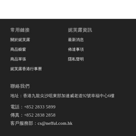
常用鏈接
妮芙露資訊
關於妮芙露
最新消息
商品櫥窗
佈達事項
商品單張
隱私聲明
妮芙露香港行事曆
聯絡我們
地址：香港九龍尖沙咀東部加連威老道92號幸福中心6樓
電話：+852 2833 5899
傳真：+852 2838 2858
客戶服務部：
cs@nefful.com.hk