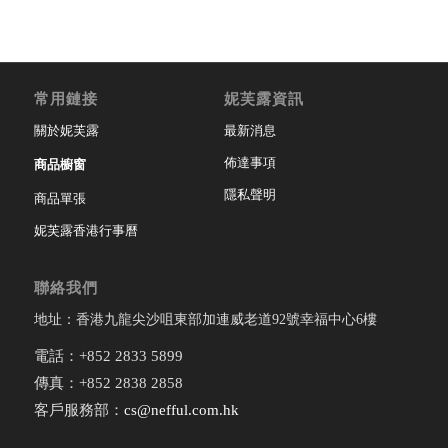
常用鏈接
妮芙露資訊
關於妮芙露
最新消息
佈達事項
商品櫥窗
隱私聲明
商品單張
妮芙露香港行事曆
聯絡我們
地址：香港九龍尖沙咀東部加連威老道92號幸福中心6樓
電話：+852 2833 5899
傳真：+852 2838 2858
客戶服務部：
cs@nefful.com.hk