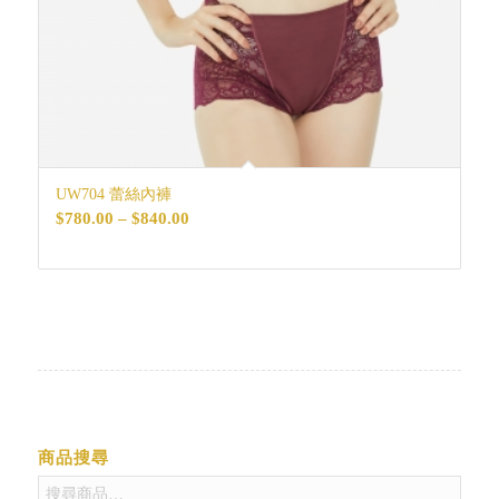
UW704 蕾絲內褲
價
$
780.00
–
$
840.00
格
範
圍：
$780.00
到
$840.00
商品搜尋