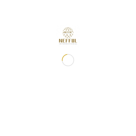
🚀誠邀您參與「發掘第二金礦・開啟消費轉經營新契機 」研習
課程
2026年8月7日 - 下午5:00
「2026 週年慶特刊」 現已開始販售!
2026年8月7日 - 下午3:35
8月快閃特別活動
2026年8月7日 - 上午11:16
2026年8月佈達事項
2026年7月31日 - 下午5:00
8月滿額禮
2026年7月31日 - 下午12:01
常用鏈接
妮芙露資訊
關於妮芙露
最新消息