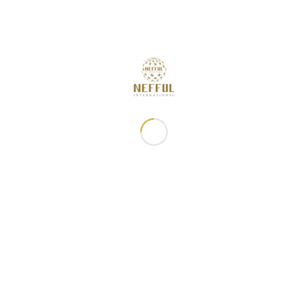
🚀誠邀您參與「發掘第二金礦・開啟消費轉經營新契機 」研習
課程
2026年8月7日 - 下午5:00
「2026 週年慶特刊」 現已開始販售!
2026年8月7日 - 下午3:35
8月快閃特別活動
2026年8月7日 - 上午11:16
2026年8月佈達事項
2026年7月31日 - 下午5:00
8月滿額禮
2026年7月31日 - 下午12:01
常用鏈接
妮芙露資訊
關於妮芙露
最新消息
商品櫥窗
佈達事項