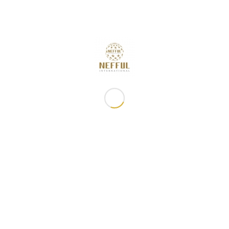
🚀誠邀您參與「發掘第二金礦・開啟消費轉經營新契機 」研習
課程
2026年8月7日 - 下午5:00
「2026 週年慶特刊」 現已開始販售!
2026年8月7日 - 下午3:35
8月快閃特別活動
2026年8月7日 - 上午11:16
2026年8月佈達事項
2026年7月31日 - 下午5:00
8月滿額禮
2026年7月31日 - 下午12:01
常用鏈接
妮芙露資訊
關於妮芙露
最新消息
商品櫥窗
佈達事項