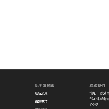
妮芙露資訊
聯絡我們
地址：香港
最新消息
部加連威老道
佈達事項
心6樓