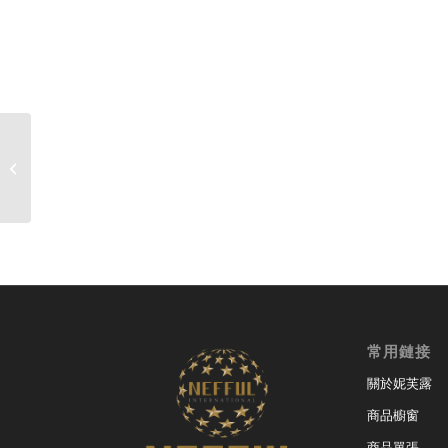
4月份盤點日, 恕不對外營業
常用鏈接
關於妮芙露
商品櫥窗
商品單張