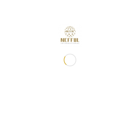
🚀誠邀您參與「發掘第二金礦・開啟消費轉經營新契機 」研習
課程
2026年8月7日 - 下午5:00
「2026 週年慶特刊」 現已開始販售!
2026年8月7日 - 下午3:35
8月快閃特別活動
2026年8月7日 - 上午11:16
2026年8月佈達事項
2026年7月31日 - 下午5:00
8月滿額禮
2026年7月31日 - 下午12:01
常用鏈接
妮芙露資訊
關於妮芙露
最新消息
商品櫥窗
佈達事項