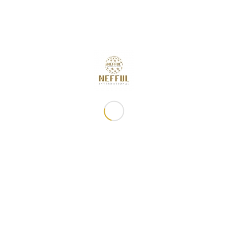
妮芙露資訊
聯絡我們
地址：香港
最新消息
部加連威老道
佈達事項
心6樓
隱私聲明