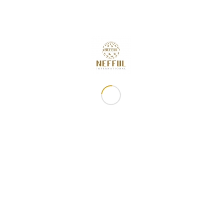
🚀誠邀您參與「發掘第二金礦・開啟消費轉經營新契機 」研習
課程
2026年8月7日 - 下午5:00
「2026 週年慶特刊」 現已開始販售!
2026年8月7日 - 下午3:35
8月快閃特別活動
2026年8月7日 - 上午11:16
2026年8月佈達事項
2026年7月31日 - 下午5:00
8月滿額禮
2026年7月31日 - 下午12:01
常用鏈接
妮芙露資訊
關於妮芙露
最新消息
商品櫥窗
佈達事項