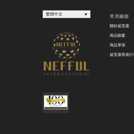
繁體中文
常用鏈接
關於妮芙露
商品櫥窗
商品單張
妮芙露香港行