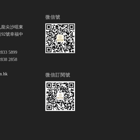
微信號
九龍尖沙咀東
92號幸福中
33 5899
38 2858
：
m.hk
微信訂閱號