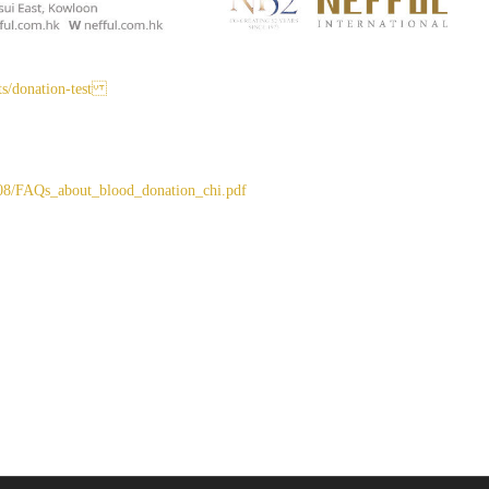
bts/donation-test
/08/FAQs_about_blood_donation_chi.pdf