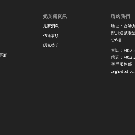
妮芙露資訊
聯絡我們
地址：香港
最新消息
部加連威老道
佈達事項
心6樓
隱私聲明
電話：+852 28
事曆
傳真：+852 28
客戶服務部
cs@nefful.co