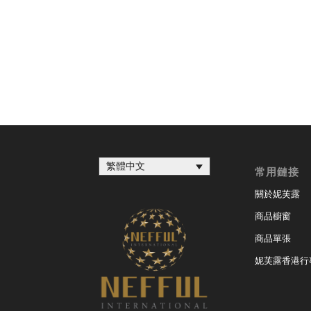
繁體中文
常用鏈接
關於妮芙露
商品櫥窗
商品單張
妮芙露香港行