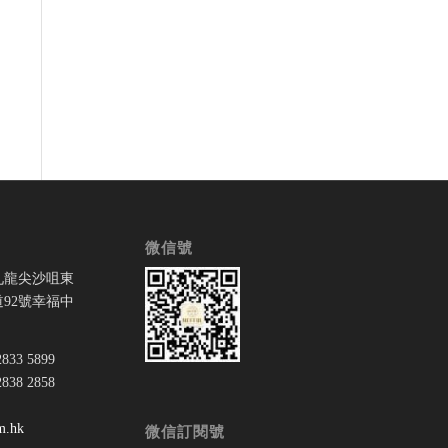
微信號
九龍尖沙咀東
92號幸福中
33 5899
38 2858
：
m.hk
微信訂閱號