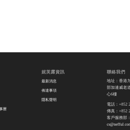
妮芙露資訊
聯絡我們
地址：香港
最新消息
部加連威老道
佈達事項
心6樓
隱私聲明
電話：+852 28
事曆
傳真：+852 28
客戶服務部
cs@nefful.co