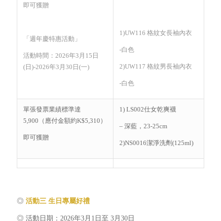
即可獲贈
1)UW116 格紋女長袖內衣
「週年慶特惠活動」
-白色
活動時間：2026年3月15日
2)UW117 格紋男長袖內衣
(日)-2026年3月30日(一)
-白色
單張發票業績標準達
1) LS002仕女乾爽襪
5,900（應付金額約K$5,310）
– 深藍，23-25cm
即可獲贈
2)NS0016潔淨洗劑(125ml)
◎
活動三
生日專屬好禮
◎ 活動日期：2026年3月1日至 3月30日