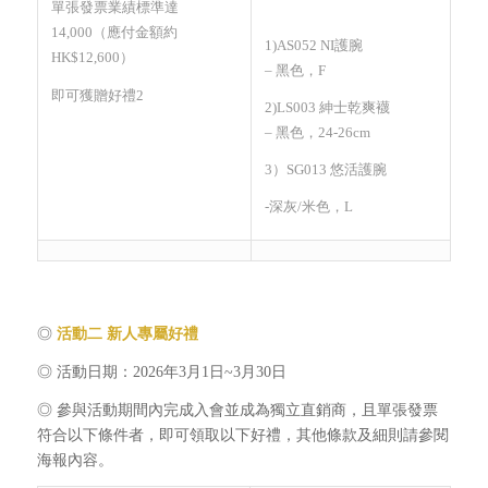
單張發票業績標準達
14,000（應付金額約
1)AS052 NI護腕
HK$12,600）
– 黑色，F
即可獲贈好禮2
2)LS003 紳士乾爽襪
– 黑色，24-26cm
3）SG013 悠活護腕
-深灰/米色，L
◎
活動二 新人專屬好禮
◎ 活動日期：2026年3月1日~3月30日
◎ 參與活動期間內完成入會並成為獨立直銷商，且單張發票
符合以下條件者，即可領取以下好禮，其他條款及細則請參閱
海報內容。