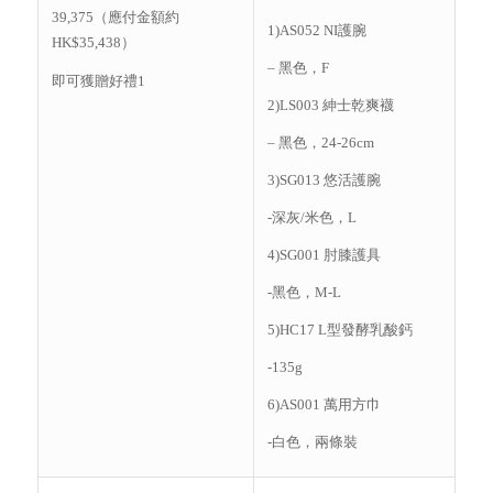
39,375（應付金額約
1)AS052 NI護腕
HK$35,438）
– 黑色，F
即可獲贈好禮1
2)LS003 紳士乾爽襪
– 黑色，24-26cm
3)SG013 悠活護腕
-深灰/米色，L
4)SG001 肘膝護具
-黑色，M-L
5)HC17 L型發酵乳酸鈣
-135g
6)AS001 萬用方巾
-白色，兩條裝