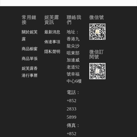
常用鏈
妮芙露
聯絡我
微信號
接
資訊
們
地址：
關於妮芙
最新消息
香港九
露
佈達事項
龍尖沙
商品櫥窗
微信訂
隱私聲明
咀東部
閱號
商品單張
加連威
老道92
妮芙露香
號幸福
港行事曆
中心6樓
電話：
+852
2833
5899
傳真：
+852