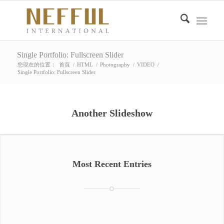
Single Portfolio: Fullscreen Slider
您現在的位置：
首頁
/
HTML
/
Photography
/
VIDEO
/
Single Portfolio: Fullscreen Slider
Another Slideshow
Most Recent Entries