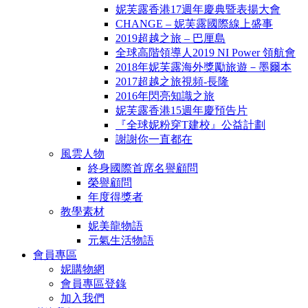
妮芙露香港17週年慶典暨表揚大會
CHANGE – 妮芙露國際線上盛事
2019超越之旅 – 巴厘島
全球高階領導人2019 NI Power 領航會
2018年妮芙露海外獎勵旅遊－墨爾本
2017超越之旅視頻-長隆
2016年閃亮知識之旅
妮芙露香港15週年慶預告片
『全球妮粉穿T建校』公益計劃
謝謝你一直都在
風雲人物
終身國際首席名譽顧問
榮譽顧問
年度得獎者
教學素材
妮美龍物語
元氣生活物語
會員專區
妮購物網
會員專區登錄
加入我們