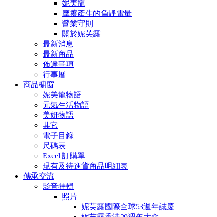
妮美龍
摩擦產生的負靜電量
營業守則
關於妮芙露
最新消息
最新商品
佈達事項
行事曆
商品櫥窗
妮美龍物語
元氣生活物語
美妍物語
其它
電子目錄
尺碼表
Excel 訂購單
現有及待進貨商品明細表
傳承交流
影音特輯
照片
妮芙露國際全球53週年誌慶
妮芙露香港20週年大會