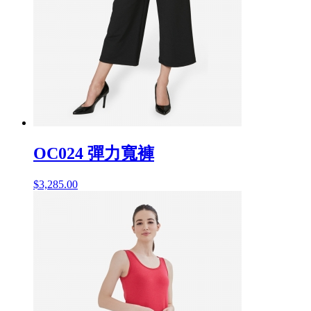
OC024 彈力寬褲
$
3,285.00