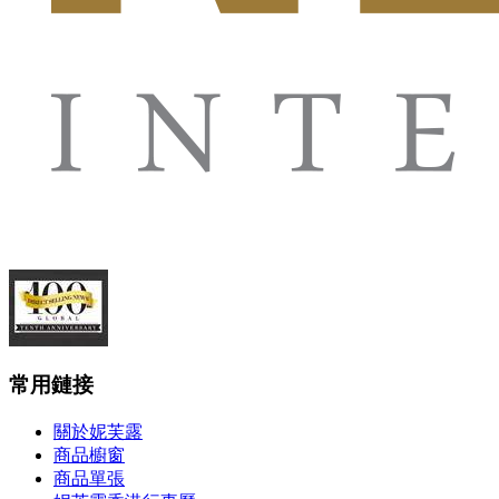
常用鏈接
關於妮芙露
商品櫥窗
商品單張