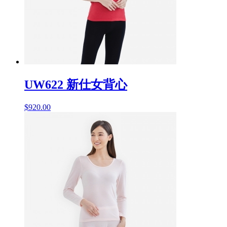
UW622 新仕女背心
$
920.00