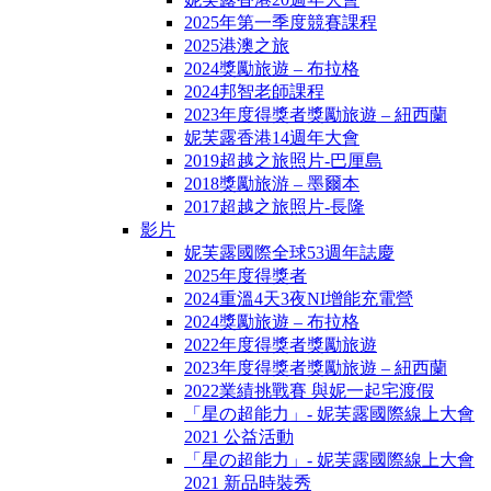
2025年第一季度競賽課程
2025港澳之旅
2024獎勵旅遊 – 布拉格
2024邦智老師課程
2023年度得獎者獎勵旅遊 – 紐西蘭
妮芙露香港14週年大會
2019超越之旅照片-巴厘島
2018獎勵旅游 – 墨爾本
2017超越之旅照片-長隆
影片
妮芙露國際全球53週年誌慶
2025年度得獎者
2024重溫4天3夜NI增能充電營
2024獎勵旅遊 – 布拉格
2022年度得獎者獎勵旅遊
2023年度得獎者獎勵旅遊 – 紐西蘭
2022業績挑戰賽 與妮一起宅渡假
「星の超能力」- 妮芙露國際線上大會
2021 公益活動
「星の超能力」- 妮芙露國際線上大會
2021 新品時裝秀