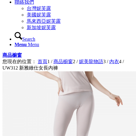
聯絡我們
台灣妮芙露
美國妮芙露
馬來西亞妮芙露
新加坡妮芙露
Search
Menu
Menu
商品櫥窗
您現在的位置：
首頁
1
/
商品櫥窗
2
/
妮美龍物語
3
/
內衣
4
/
UW312 新雅緻仕女長內褲