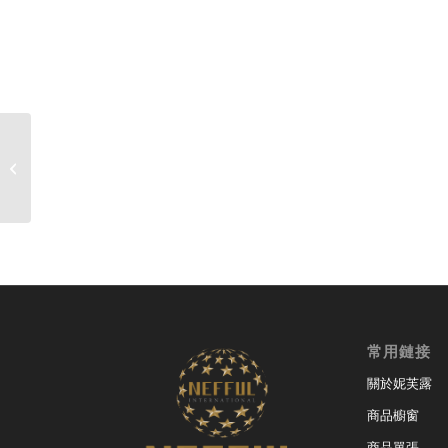
5月份業績結算日, 截至17:00
常用鏈接
關於妮芙露
商品櫥窗
商品單張