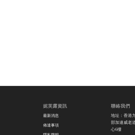
妮芙露資訊
聯絡我們
地址：香港
最新消息
部加連威老道
佈達事項
心6樓
隱私聲明