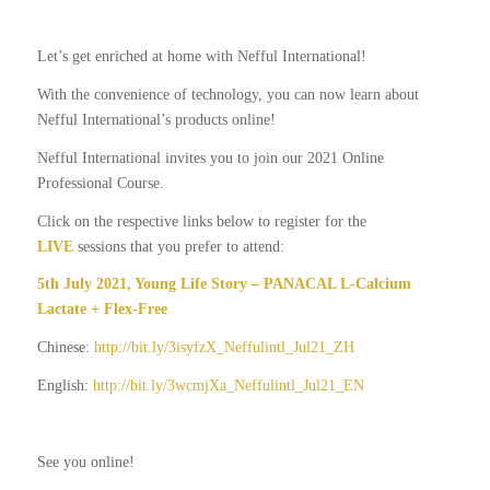
Let’s get enriched at home with Nefful International!
With the convenience of technology, you can now learn about
Nefful International’s products online!
Nefful International invites you to join our 2021 Online
Professional Course.
Click on the respective links below to register for the
LIVE
sessions that you prefer to attend:
5th July 2021, Young Life Story – PANACAL L-Calcium
Lactate + Flex-Free
Chinese:
http://bit.ly/3isyfzX_Neffulintl_Jul21_ZH
English:
http://bit.ly/3wcmjXa_Neffulintl_Jul21_EN
See you online!