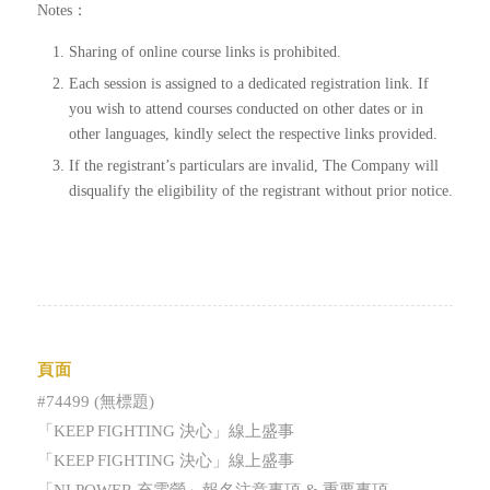
Notes：
Sharing of online course links is prohibited.
Each session is assigned to a dedicated registration link. If
you wish to attend courses conducted on other dates or in
other languages, kindly select the respective links provided.
If the registrant’s particulars are invalid, The Company will
disqualify the eligibility of the registrant without prior notice.
頁面
#74499 (無標題)
「KEEP FIGHTING 決心」線上盛事
「KEEP FIGHTING 決心」線上盛事
「NI POWER 充電營」報名注意事項 & 重要事項