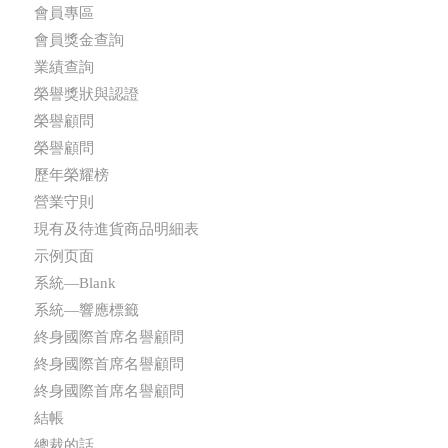
會員專區
會員獎金查詢
業績查詢
榮譽獎狀與認證
榮譽顧問
榮譽顧問
歷年榮耀榜
營業守則
現有及待進貨商品明細表
示例页面
系統—Blank
系統—響應標籤
終身國際首席名譽顧問
終身國際首席名譽顧問
終身國際首席名譽顧問
結帳
總裁的話