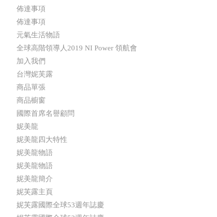
佈達事項
佈達事項
元氣生活物語
全球高階領導人2019 NI Power 領航會
加入我們
台灣妮芙露
商品單張
商品櫥窗
國際首席名譽顧問
妮美龍
妮美龍四大特性
妮美龍物語
妮美龍物語
妮美龍簡介
妮芙露主頁
妮芙露國際全球53週年誌慶