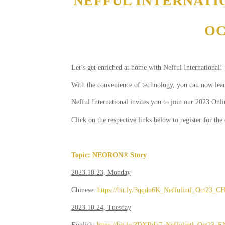
NEFFUL INTERNATI
OC
Let’s get enriched at home with Nefful International!
With the convenience of technology, you can now learn
Nefful International invites you to join our 2023 Onl
Click on the respective links below to register for the 
Topic: NEORON® Story
2023.10.23, Monday
Chinese:
https://bit.ly/3qqdo6K_Neffulintl_Oct23_C
2023.10.24, Tuesday