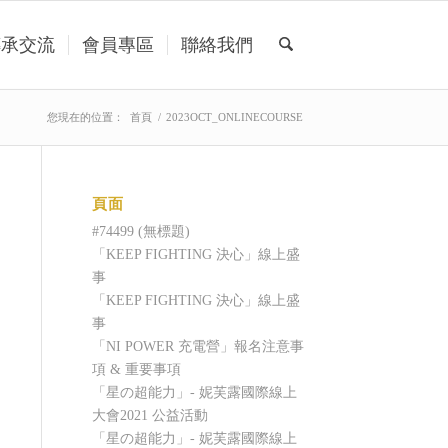
傳承交流
會員專區
聯絡我們
您現在的位置：
首頁
/
2023OCT_ONLINECOURSE
頁面
#74499 (無標題)
「KEEP FIGHTING 決心」線上盛
事
「KEEP FIGHTING 決心」線上盛
事
「NI POWER 充電營」報名注意事
項 & 重要事項
「星の超能力」- 妮芙露國際線上
大會2021 公益活動
「星の超能力」- 妮芙露國際線上