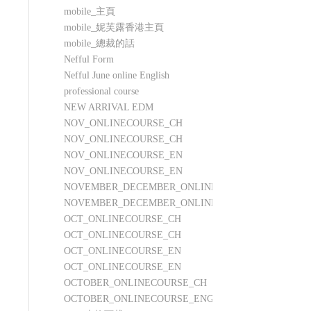
mobile_主頁
mobile_妮芙露香港主頁
mobile_總裁的話
Nefful Form
Nefful June online English
professional course
NEW ARRIVAL EDM
NOV_ONLINECOURSE_CH
NOV_ONLINECOURSE_CH
NOV_ONLINECOURSE_EN
NOV_ONLINECOURSE_EN
NOVEMBER_DECEMBER_ONLINECOURSE_CH
NOVEMBER_DECEMBER_ONLINECOURSE_ENG
OCT_ONLINECOURSE_CH
OCT_ONLINECOURSE_CH
OCT_ONLINECOURSE_EN
OCT_ONLINECOURSE_EN
OCTOBER_ONLINECOURSE_CH
OCTOBER_ONLINECOURSE_ENG