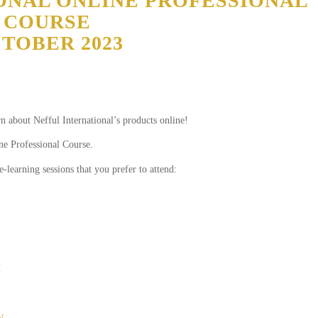
ONAL ONLINE PROFESSIONAL
COURSE
TOBER 2023
 about Nefful International’s products online!
ine Professional Course.
e-learning sessions that you prefer to attend:
H