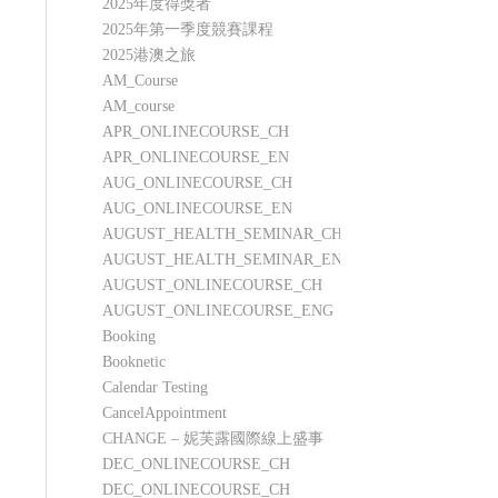
2025年度得獎者
2025年第一季度競賽課程
2025港澳之旅
AM_Course
AM_course
APR_ONLINECOURSE_CH
APR_ONLINECOURSE_EN
AUG_ONLINECOURSE_CH
AUG_ONLINECOURSE_EN
AUGUST_HEALTH_SEMINAR_CH
AUGUST_HEALTH_SEMINAR_ENG
AUGUST_ONLINECOURSE_CH
AUGUST_ONLINECOURSE_ENG
Booking
Booknetic
Calendar Testing
CancelAppointment
CHANGE – 妮芙露國際線上盛事
DEC_ONLINECOURSE_CH
DEC_ONLINECOURSE_CH