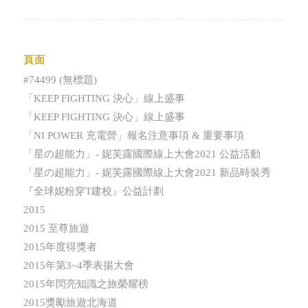
頁面
#74499 (無標題)
「KEEP FIGHTING 決心」線上盛事
「KEEP FIGHTING 決心」線上盛事
「NI POWER 充電營」報名注意事項 & 重要事項
「星の超能力」- 妮芙露國際線上大會2021 公益活動
「星の超能力」- 妮芙露國際線上大會2021 新品時裝秀
『全球妮粉穿T建校』公益計劃
2015
2015 至尊旅遊
2015年度得獎者
2015年第3~4季表揚大會
2015年閃亮知識之旅榮耀榜
2015獎勵旅遊北海道