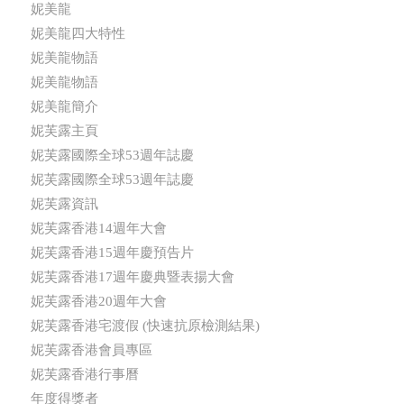
妮美龍
妮美龍四大特性
妮美龍物語
妮美龍物語
妮美龍簡介
妮芙露主頁
妮芙露國際全球53週年誌慶
妮芙露國際全球53週年誌慶
妮芙露資訊
妮芙露香港14週年大會
妮芙露香港15週年慶預告片
妮芙露香港17週年慶典暨表揚大會
妮芙露香港20週年大會
妮芙露香港宅渡假 (快速抗原檢測結果)
妮芙露香港會員專區
妮芙露香港行事曆
年度得獎者