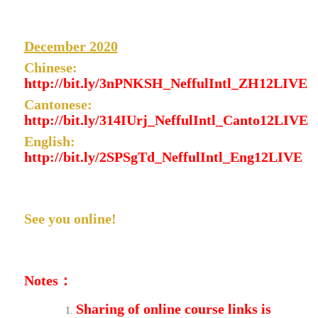
December 2020
Chinese:
http://bit.ly/3nPNKSH_NeffulIntl_ZH12LIVE
Cantonese:
http://bit.ly/314IUrj_NeffulIntl_Canto12LIVE
English:
http://bit.ly/2SPSgTd_NeffulIntl_Eng12LIVE
See you online!
Notes
：
Sharing of online course links is