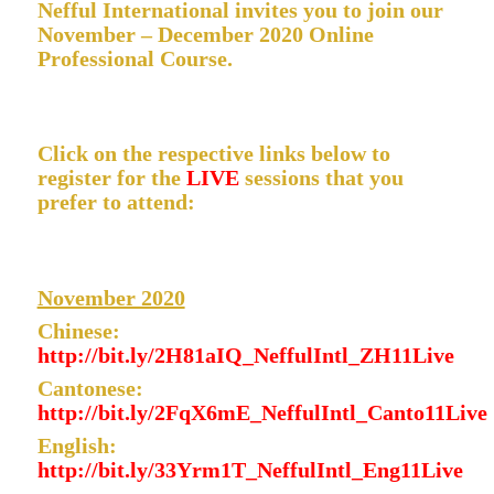
Nefful International invites you to join our
November – December 2020 Online
Professional Course.
Click on the respective links below to
register for the
LIVE
sessions that you
prefer to attend:
November 2020
Chinese:
http://bit.ly/2H81aIQ_NeffulIntl_ZH11Live
Cantonese:
http://bit.ly/2FqX6mE_NeffulIntl_Canto11Live
English:
http://bit.ly/33Yrm1T_NeffulIntl_Eng11Live