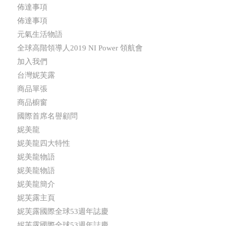
佈達事項
佈達事項
元氣生活物語
全球高階領導人2019 NI Power 領航會
加入我們
台灣妮芙露
商品單張
商品櫥窗
國際首席名譽顧問
妮美龍
妮美龍四大特性
妮美龍物語
妮美龍物語
妮美龍簡介
妮芙露主頁
妮芙露國際全球53週年誌慶
妮芙露國際全球53週年誌慶