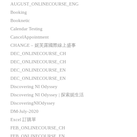
AUGUST_ONLINECOURSE_ENG
Booking
Booknetic
Calendar Testing
CancelAppointment
CHANGE – 妮芙露國際線上盛事
DEC_ONLINECOURSE_CH
DEC_ONLINECOURSE_CH
DEC_ONLINECOURSE_EN
DEC_ONLINECOURSE_EN
Discovering NI Odyssey
Discovering NI Odyssey | 探索妮生活
DiscoveringNIOdyssey
DM-July-2020
Excel 訂購單
FEB_ONLINECOURSE_CH
FEB_ONLINECOURSE_EN