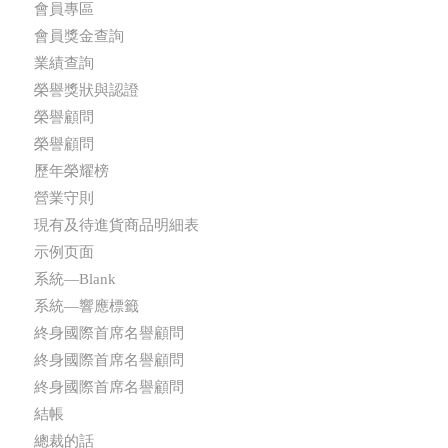
會員專區
會員獎金查詢
業績查詢
榮譽獎狀與認證
榮譽顧問
榮譽顧問
歷年榮耀榜
營業守則
現有及待進貨商品明細表
示例页面
系統—Blank
系統—響應標籤
終身國際首席名譽顧問
終身國際首席名譽顧問
終身國際首席名譽顧問
結帳
總裁的話