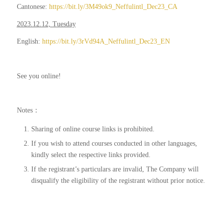
Cantonese:
https://bit.ly/3M49ok9_Neffulintl_Dec23_CA
2023.12.12, Tuesday
English:
https://bit.ly/3rVd94A_Neffulintl_Dec23_EN
See you online!
Notes：
Sharing of online course links is prohibited.
If you wish to attend courses conducted in other languages,
kindly select the respective links provided.
If the registrant’s particulars are invalid, The Company will
disqualify the eligibility of the registrant without prior notice.