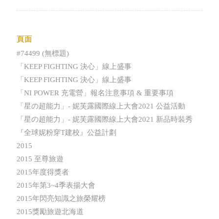
頁面
#74499 (無標題)
「KEEP FIGHTING 決心」線上盛事
「KEEP FIGHTING 決心」線上盛事
「NI POWER 充電營」報名注意事項 & 重要事項
「星の超能力」- 妮芙露國際線上大會2021 公益活動
「星の超能力」- 妮芙露國際線上大會2021 新品時裝秀
『全球妮粉穿T建校』公益計劃
2015
2015 至尊旅遊
2015年度得獎者
2015年第3~4季表揚大會
2015年閃亮知識之旅榮耀榜
2015獎勵旅遊北海道