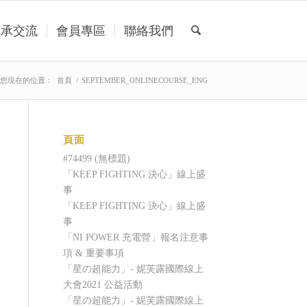
傳承交流
會員專區
聯絡我們
您現在的位置：
首頁
/
SEPTEMBER_ONLINECOURSE_ENG
頁面
#74499 (無標題)
「KEEP FIGHTING 決心」線上盛
事
「KEEP FIGHTING 決心」線上盛
事
「NI POWER 充電營」報名注意事
項 & 重要事項
「星の超能力」- 妮芙露國際線上
大會2021 公益活動
「星の超能力」- 妮芙露國際線上