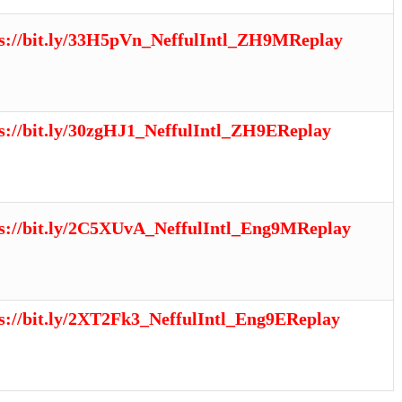
ps://bit.ly/33H5pVn_NeffulIntl_ZH9MReplay
s://bit.ly/30zgHJ1_NeffulIntl_ZH9EReplay
ps://bit.ly/2C5XUvA_NeffulIntl_Eng9MReplay
s://bit.ly/2XT2Fk3_NeffulIntl_Eng9EReplay