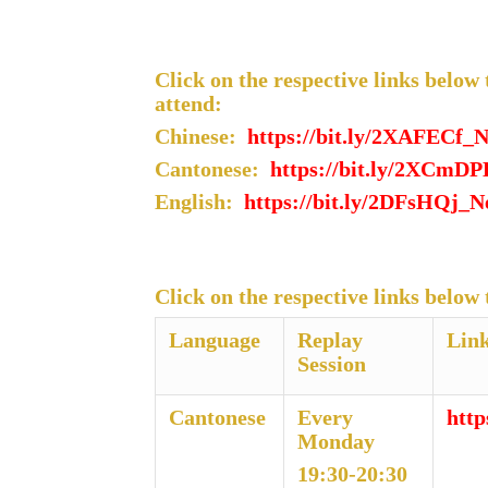
Click on the respective links below 
attend:
Chinese:
https://bit.ly/2XAFECf_
Cantonese:
https://bit.ly/2XCmD
English:
https://bit.ly/2DFsHQj_
Click on the respective links below 
Language
Replay
Lin
Session
Cantonese
Every
htt
Monday
19:30-20:30