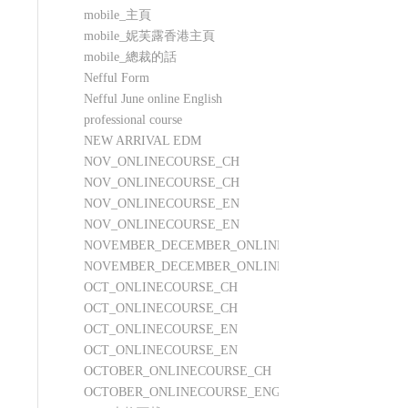
mobile_主頁
mobile_妮芙露香港主頁
mobile_總裁的話
Nefful Form
Nefful June online English
professional course
NEW ARRIVAL EDM
NOV_ONLINECOURSE_CH
NOV_ONLINECOURSE_CH
NOV_ONLINECOURSE_EN
NOV_ONLINECOURSE_EN
NOVEMBER_DECEMBER_ONLINECOURSE_CH
NOVEMBER_DECEMBER_ONLINECOURSE_ENG
OCT_ONLINECOURSE_CH
OCT_ONLINECOURSE_CH
OCT_ONLINECOURSE_EN
OCT_ONLINECOURSE_EN
OCTOBER_ONLINECOURSE_CH
OCTOBER_ONLINECOURSE_ENG