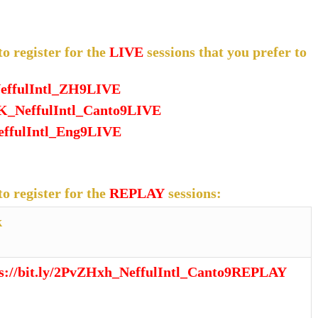
to register for the
LIVE
sessions that you prefer to
NeffulIntl_ZH9LIVE
PK_NeffulIntl_Canto9LIVE
NeffulIntl_Eng9LIVE
to register for the
REPLAY
sessions:
k
ps://bit.ly/2PvZHxh_NeffulIntl_Canto9REPLAY