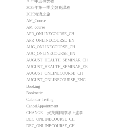
2025年度得獎者
2025年第一季度競賽課程
2025港澳之旅
AM_Course
AM_course
APR_ONLINECOURSE_CH
APR_ONLINECOURSE_EN
AUG_ONLINECOURSE_CH
AUG_ONLINECOURSE_EN
AUGUST_HEALTH_SEMINAR_CH
AUGUST_HEALTH_SEMINAR_ENG
AUGUST_ONLINECOURSE_CH
AUGUST_ONLINECOURSE_ENG
Booking
Booknetic
Calendar Testing
CancelAppointment
CHANGE – 妮芙露國際線上盛事
DEC_ONLINECOURSE_CH
DEC_ONLINECOURSE_CH