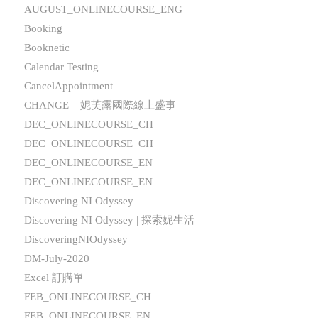
AUGUST_ONLINECOURSE_ENG
Booking
Booknetic
Calendar Testing
CancelAppointment
CHANGE – 妮芙露國際線上盛事
DEC_ONLINECOURSE_CH
DEC_ONLINECOURSE_CH
DEC_ONLINECOURSE_EN
DEC_ONLINECOURSE_EN
Discovering NI Odyssey
Discovering NI Odyssey | 探索妮生活
DiscoveringNIOdyssey
DM-July-2020
Excel 訂購單
FEB_ONLINECOURSE_CH
FEB_ONLINECOURSE_EN