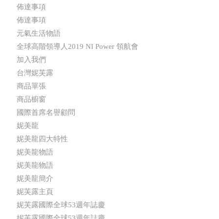
佈達事項
佈達事項
元氣生活物語
全球高階領導人2019 NI Power 領航會
加入我們
台灣妮芙露
商品單張
商品櫥窗
國際首席名譽顧問
妮美龍
妮美龍四大特性
妮美龍物語
妮美龍物語
妮美龍簡介
妮芙露主頁
妮芙露國際全球53週年誌慶
妮芙露國際全球53週年誌慶