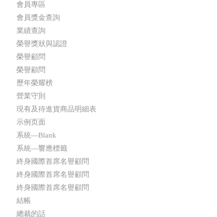
會員專區
會員獎金查詢
業績查詢
榮譽獎狀與認證
榮譽顧問
榮譽顧問
歷年榮耀榜
營業守則
現有及待進貨商品明細表
示例页面
系統—Blank
系統—響應標籤
終身國際首席名譽顧問
終身國際首席名譽顧問
終身國際首席名譽顧問
結帳
總裁的話