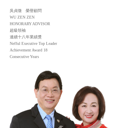
吳貞徵 榮譽顧問
WU ZEN ZEN
HONORARY ADVISOR
超級領袖
連續十八年業績獎
Nefful Executive Top Leader
Achievement Award 18
Consecutive Years