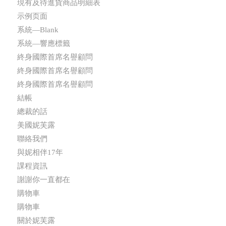
現有及待進貨商品明細表
示例页面
系統—Blank
系統—響應標籤
終身國際首席名譽顧問
終身國際首席名譽顧問
終身國際首席名譽顧問
結帳
總裁的話
美國妮芙露
聯絡我們
與妮相伴17年
課程資訊
謝謝你一直都在
購物車
購物車
關於妮芙露