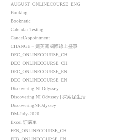
AUGUST_ONLINECOURSE_ENG
Booking
Booknetic
Calendar Testing
CancelAppointment
CHANGE – 妮芙露國際線上盛事
DEC_ONLINECOURSE_CH
DEC_ONLINECOURSE_CH
DEC_ONLINECOURSE_EN
DEC_ONLINECOURSE_EN
Discovering NI Odyssey
Discovering NI Odyssey | 探索妮生活
DiscoveringNIOdyssey
DM-July-2020
Excel 訂購單
FEB_ONLINECOURSE_CH
FEB_ONLINECOURSE_EN