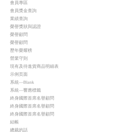
會員專區
會員獎金查詢
業績查詢
榮譽獎狀與認證
榮譽顧問
榮譽顧問
歷年榮耀榜
營業守則
現有及待進貨商品明細表
示例页面
系統—Blank
系統—響應標籤
終身國際首席名譽顧問
終身國際首席名譽顧問
終身國際首席名譽顧問
結帳
總裁的話