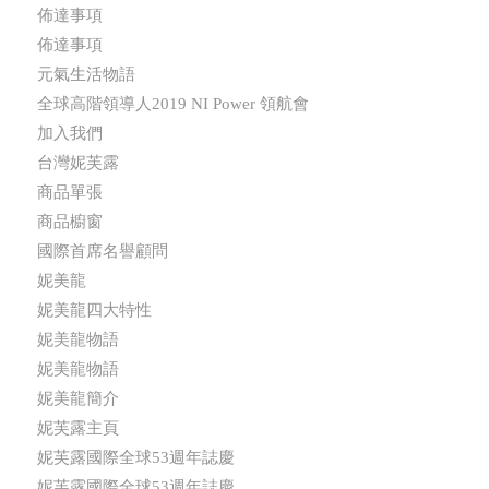
佈達事項
佈達事項
元氣生活物語
全球高階領導人2019 NI Power 領航會
加入我們
台灣妮芙露
商品單張
商品櫥窗
國際首席名譽顧問
妮美龍
妮美龍四大特性
妮美龍物語
妮美龍物語
妮美龍簡介
妮芙露主頁
妮芙露國際全球53週年誌慶
妮芙露國際全球53週年誌慶