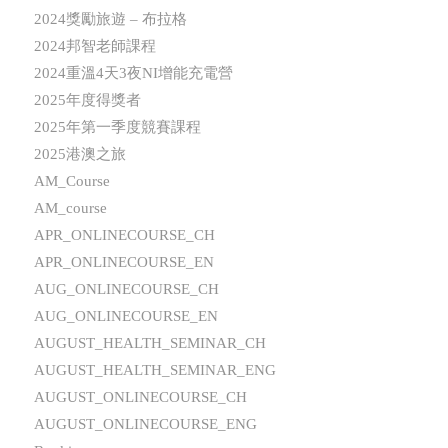
2024獎勵旅遊 – 布拉格
2024邦智老師課程
2024重溫4天3夜NI增能充電營
2025年度得獎者
2025年第一季度競賽課程
2025港澳之旅
AM_Course
AM_course
APR_ONLINECOURSE_CH
APR_ONLINECOURSE_EN
AUG_ONLINECOURSE_CH
AUG_ONLINECOURSE_EN
AUGUST_HEALTH_SEMINAR_CH
AUGUST_HEALTH_SEMINAR_ENG
AUGUST_ONLINECOURSE_CH
AUGUST_ONLINECOURSE_ENG