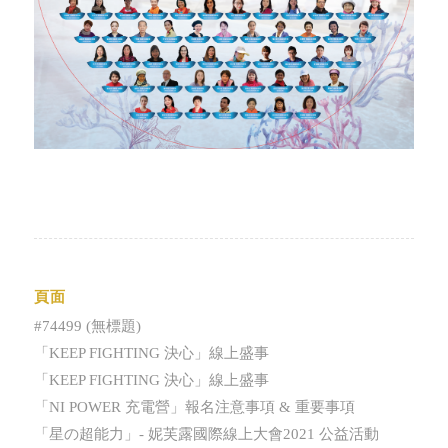
頁面
#74499 (無標題)
「KEEP FIGHTING 決心」線上盛事
「KEEP FIGHTING 決心」線上盛事
「NI POWER 充電營」報名注意事項 & 重要事項
「星の超能力」- 妮芙露國際線上大會2021 公益活動