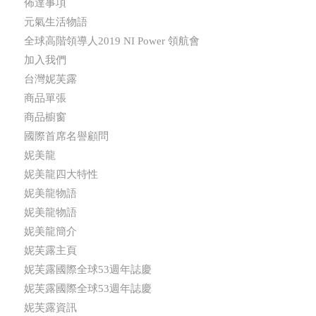
佈達事項
元氣生活物語
全球高階領導人2019 NI Power 領航會
加入我們
台灣妮芙露
商品單張
商品櫥窗
國際首席名譽顧問
妮美龍
妮美龍四大特性
妮美龍物語
妮美龍物語
妮美龍簡介
妮芙露主頁
妮芙露國際全球53週年誌慶
妮芙露國際全球53週年誌慶
妮芙露資訊