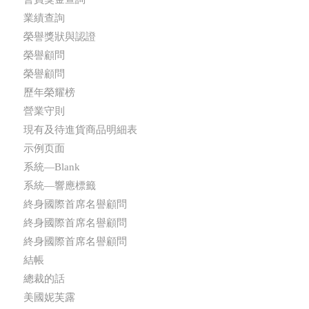
業績查詢
榮譽獎狀與認證
榮譽顧問
榮譽顧問
歷年榮耀榜
營業守則
現有及待進貨商品明細表
示例页面
系統—Blank
系統—響應標籤
終身國際首席名譽顧問
終身國際首席名譽顧問
終身國際首席名譽顧問
結帳
總裁的話
美國妮芙露