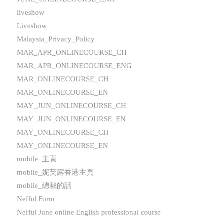
liveshow
Liveshow
Malaysia_Privacy_Policy
MAR_APR_ONLINECOURSE_CH
MAR_APR_ONLINECOURSE_ENG
MAR_ONLINECOURSE_CH
MAR_ONLINECOURSE_EN
MAY_JUN_ONLINECOURSE_CH
MAY_JUN_ONLINECOURSE_EN
MAY_ONLINECOURSE_CH
MAY_ONLINECOURSE_EN
mobile_主頁
mobile_妮芙露香港主頁
mobile_總裁的話
Nefful Form
Nefful June online English professional course