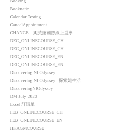
Booking
Booknetic
Calendar Testing
CancelAppointment
CHANGE – 妮芙露國際線上盛事
DEC_ONLINECOURSE_CH
DEC_ONLINECOURSE_CH
DEC_ONLINECOURSE_EN
DEC_ONLINECOURSE_EN
Discovering NI Odyssey
Discovering NI Odyssey | 探索妮生活
DiscoveringNIOdyssey
DM-July-2020
Excel 訂購單
FEB_ONLINECOURSE_CH
FEB_ONLINECOURSE_EN
HKAGMCOURSE