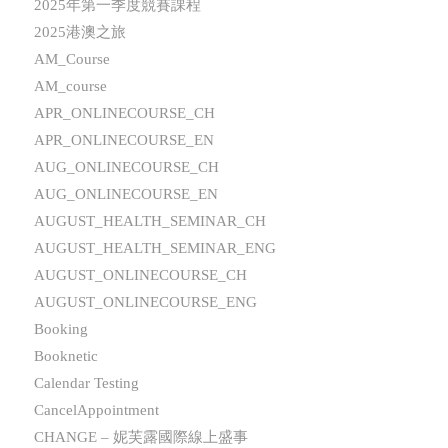
2025年第一季度競賽課程
2025港澳之旅
AM_Course
AM_course
APR_ONLINECOURSE_CH
APR_ONLINECOURSE_EN
AUG_ONLINECOURSE_CH
AUG_ONLINECOURSE_EN
AUGUST_HEALTH_SEMINAR_CH
AUGUST_HEALTH_SEMINAR_ENG
AUGUST_ONLINECOURSE_CH
AUGUST_ONLINECOURSE_ENG
Booking
Booknetic
Calendar Testing
CancelAppointment
CHANGE – 妮芙露國際線上盛事