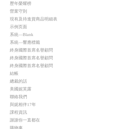
歷年榮耀榜
營業守則
現有及待進貨商品明細表
示例页面
系統—Blank
系統—響應標籤
終身國際首席名譽顧問
終身國際首席名譽顧問
終身國際首席名譽顧問
結帳
總裁的話
美國妮芙露
聯絡我們
與妮相伴17年
課程資訊
謝謝你一直都在
購物車