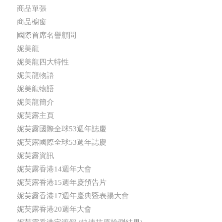
商品單張
商品櫥窗
國際首席名譽顧問
妮美龍
妮美龍四大特性
妮美龍物語
妮美龍物語
妮美龍簡介
妮芙露主頁
妮芙露國際全球53週年誌慶
妮芙露國際全球53週年誌慶
妮芙露資訊
妮芙露香港14週年大會
妮芙露香港15週年慶預告片
妮芙露香港17週年慶典暨表揚大會
妮芙露香港20週年大會